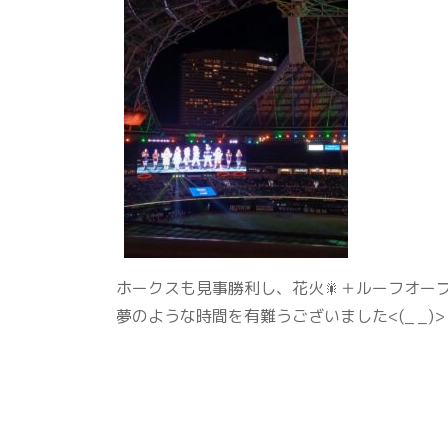
ホークスも見事勝利し、花火🎇＋ルーフオー
夢のような時間を有難うございました<(_ _)>