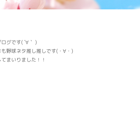
です( ´∀｀ )
も野球ネタ推し推しです(・∀・)
してまいりました！！